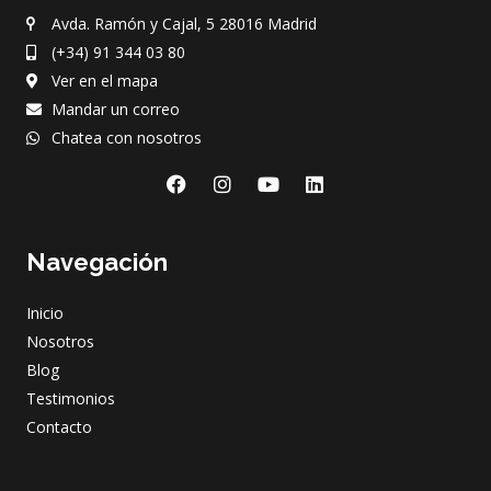
Avda. Ramón y Cajal, 5 28016 Madrid
(+34) 91 344 03 80
Ver en el mapa
Mandar un correo
Chatea con nosotros
F
I
Y
L
a
n
o
i
c
s
u
n
e
t
t
k
Navegación
b
a
u
e
o
g
b
d
o
r
e
i
Inicio
k
a
n
m
Nosotros
Blog
Testimonios
Contacto