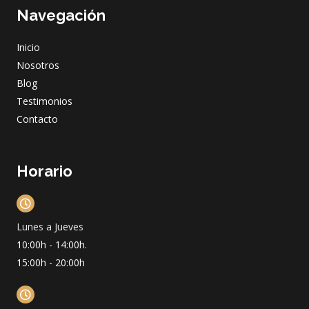
e
t
t
k
Navegación
b
a
u
e
o
g
b
d
o
r
e
i
Inicio
k
a
n
m
Nosotros
Blog
Testimonios
Contacto
Horario
Lunes a Jueves
10:00h - 14:00h.
15:00h - 20:00h