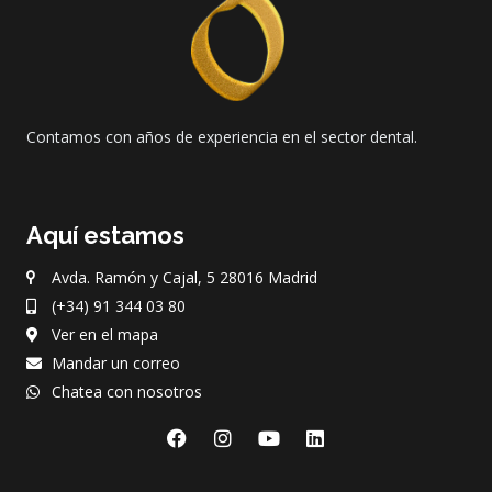
Contamos con años de experiencia en el sector dental.
Aquí estamos
Avda. Ramón y Cajal, 5 28016 Madrid
(+34) 91 344 03 80
Ver en el mapa
Mandar un correo
Chatea con nosotros
F
I
Y
L
a
n
o
i
c
s
u
n