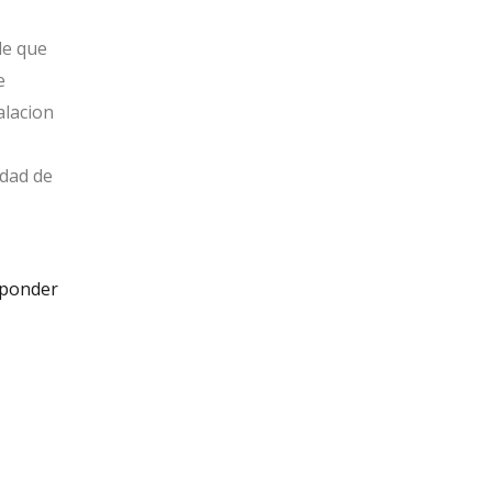
de que
e
alacion
idad de
ponder