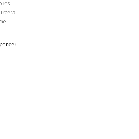
o los
 traera
 me
ponder