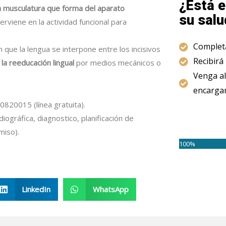
¿Está e
a musculatura que forma del aparato
su salu
erviene en la actividad funcional para
Completa
 que la lengua se interpone entre los incisivos
Recibirá
la reeducación lingual
por medios mecánicos o
Venga al
encargam
820015 (línea gratuita).
adiográfica, diagnostico, planificación de
miso).
100%
LinkedIn
WhatsApp