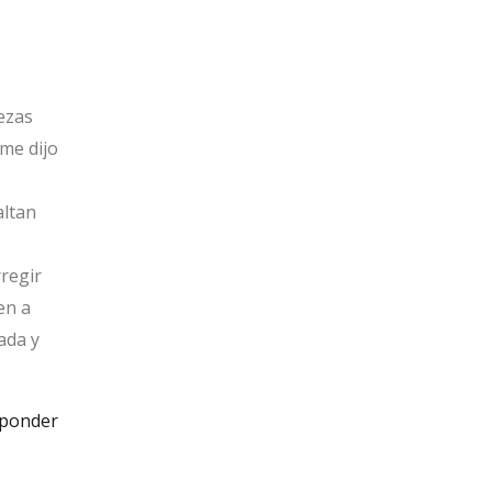
ezas
me dijo
altan
regir
en a
ada y
ponder