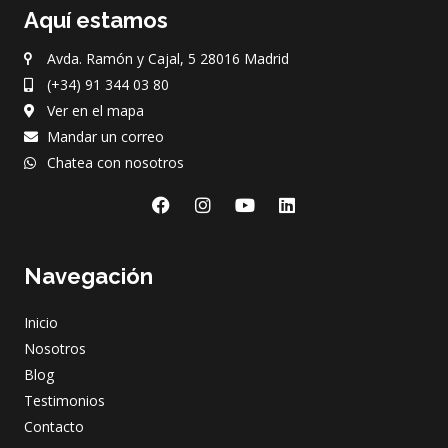
Aquí estamos
Avda. Ramón y Cajal, 5 28016 Madrid
(+34) 91 344 03 80
Ver en el mapa
Mandar un correo
Chatea con nosotros
F
I
Y
L
a
n
o
i
c
s
u
n
e
t
t
k
Navegación
b
a
u
e
o
g
b
d
o
r
e
i
Inicio
k
a
n
m
Nosotros
Blog
Testimonios
Contacto