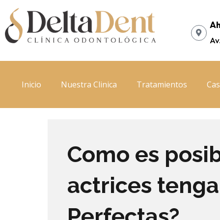
Ir
al
Ah
contenido
Av
Inicio
Nuestra Clinica
Tratamientos
Cas
Como es posib
actrices tenga
Perfectas?