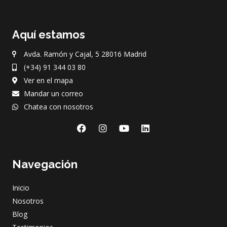
Aquí estamos
Avda. Ramón y Cajal, 5 28016 Madrid
(+34) 91 344 03 80
Ver en el mapa
Mandar un correo
Chatea con nosotros
F
I
Y
L
a
n
o
i
c
s
u
n
e
t
t
k
Navegación
b
a
u
e
o
g
b
d
o
r
e
i
Inicio
k
a
n
m
Nosotros
Blog