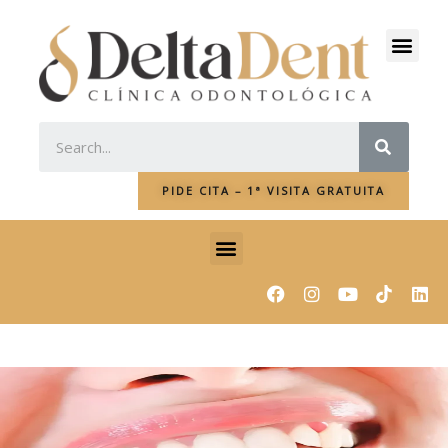
Ir
al
Men
contenido
SEAR
PIDE CITA – 1ª VISITA GRATUITA
Menu
F
I
Y
L
a
n
o
i
c
s
u
n
e
t
t
k
b
a
u
e
o
g
b
d
o
r
e
i
k
a
n
m