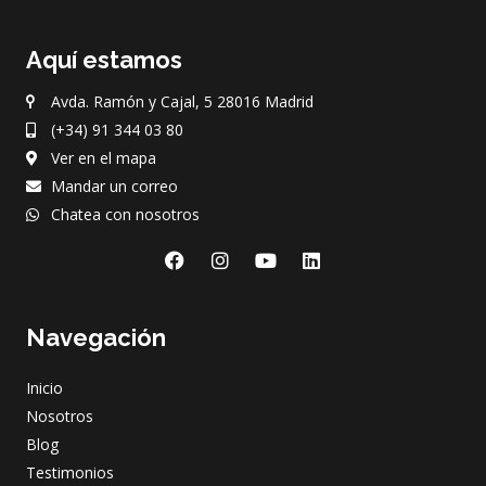
Aquí estamos
Avda. Ramón y Cajal, 5 28016 Madrid
(+34) 91 344 03 80
Ver en el mapa
Mandar un correo
Chatea con nosotros
F
I
Y
L
a
n
o
i
c
s
u
n
e
t
t
k
Navegación
b
a
u
e
o
g
b
d
o
r
e
i
Inicio
k
a
n
m
Nosotros
Blog
Testimonios