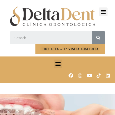
Ir
al
Men
contenido
SEAR
PIDE CITA – 1ª VISITA GRATUITA
Menu
F
I
Y
L
a
n
o
i
c
s
u
n
e
t
t
k
b
a
u
e
o
g
b
d
o
r
e
i
k
a
n
m