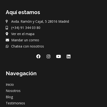
Aquí estamos
Avda. Ramón y Cajal, 5 28016 Madrid
(+34) 91 344 03 80
Ver en el mapa
Mandar un correo
Chatea con nosotros
F
I
Y
L
a
n
o
i
c
s
u
n
e
t
t
k
Navegación
b
a
u
e
o
g
b
d
o
r
e
i
Inicio
k
a
n
m
Nosotros
Blog
Testimonios