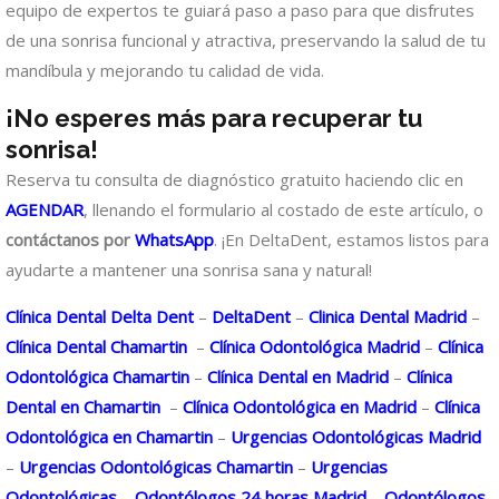
equipo de expertos te guiará paso a paso para que disfrutes
de una sonrisa funcional y atractiva, preservando la salud de tu
mandíbula y mejorando tu calidad de vida.
¡No esperes más para recuperar tu
sonrisa!
Reserva tu consulta de diagnóstico gratuito haciendo clic en
AGENDAR
, llenando el formulario al costado de este artículo, o
contáctanos por
WhatsApp
. ¡En DeltaDent, estamos listos para
ayudarte a mantener una sonrisa sana y natural!
Clínica Dental Delta Dent
–
DeltaDent
–
Clinica Dental Madrid
–
Clínica Dental Chamartin
–
Clínica Odontológica Madrid
–
Clínica
Odontológica Chamartin
–
Clínica Dental en Madrid
–
Clínica
Dental en Chamartin
–
Clínica Odontológica en Madrid
–
Clínica
Odontológica en Chamartin
–
Urgencias Odontológicas Madrid
–
Urgencias Odontológicas Chamartin
–
Urgencias
Odontológicas
–
Odontólogos 24 horas Madrid
–
Odontólogos