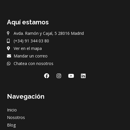
Aquí estamos
Avda. Ramón y Cajal, 5 28016 Madrid
(+34) 91 344 03 80
Ver en el mapa
Mandar un correo
Chatea con nosotros
F
I
Y
L
a
n
o
i
c
s
u
n
e
t
t
k
Navegación
b
a
u
e
o
g
b
d
o
r
e
i
Inicio
k
a
n
m
Nosotros
Blog