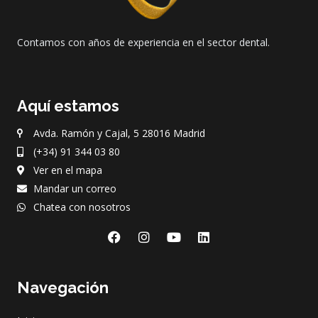
Contamos con años de experiencia en el sector dental.
Aquí estamos
Avda. Ramón y Cajal, 5 28016 Madrid
(+34) 91 344 03 80
Ver en el mapa
Mandar un correo
Chatea con nosotros
F
I
Y
L
a
n
o
i
c
s
u
n
e
t
t
k
Navegación
b
a
u
e
o
g
b
d
o
r
e
i