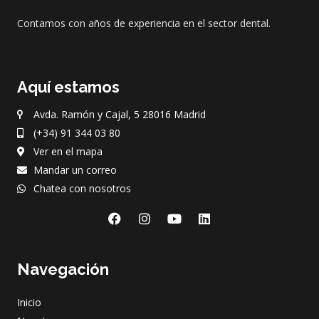
Contamos con años de experiencia en el sector dental.
Aquí estamos
Avda. Ramón y Cajal, 5 28016 Madrid
(+34) 91 344 03 80
Ver en el mapa
Mandar un correo
Chatea con nosotros
F
I
Y
L
a
n
o
i
c
s
u
n
e
t
t
k
Navegación
b
a
u
e
o
g
b
d
o
r
e
i
Inicio
k
a
n