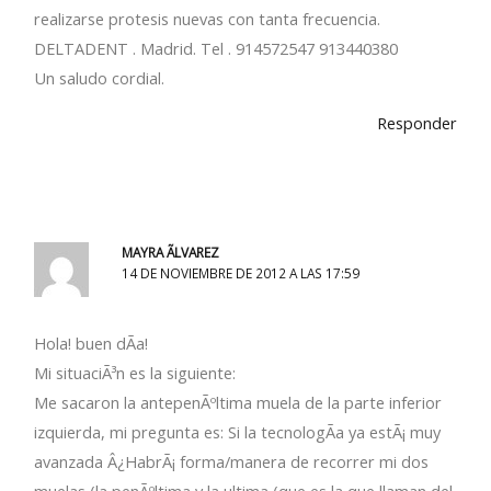
realizarse protesis nuevas con tanta frecuencia.
DELTADENT . Madrid. Tel . 914572547 913440380
Un saludo cordial.
Responder
MAYRA ÃLVAREZ
14 DE NOVIEMBRE DE 2012 A LAS 17:59
Hola! buen dÃ­a!
Mi situaciÃ³n es la siguiente:
Me sacaron la antepenÃºltima muela de la parte inferior
izquierda, mi pregunta es: Si la tecnologÃ­a ya estÃ¡ muy
avanzada Â¿HabrÃ¡ forma/manera de recorrer mi dos