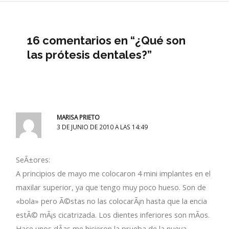
16 comentarios en “¿Qué son
las prótesis dentales?”
MARISA PRIETO
3 DE JUNIO DE 2010 A LAS 14:49
SeÃ±ores:
A principios de mayo me colocaron 4 mini implantes en el
maxilar superior, ya que tengo muy poco hueso. Son de
«bola» pero Ã©stas no las colocarÃ¡n hasta que la encia
estÃ© mÃ¡s cicatrizada. Los dientes inferiores son mÃ­os.
Hace unos dÃ­as me hicieron la prueba de la nueva