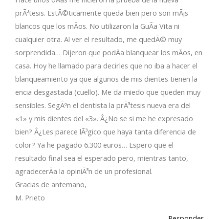
prÃ³tesis. EstÃ©ticamente queda bien pero son mÃ¡s
blancos que los mÃ­os. No utilizaron la GuÃ­a Vita ni
cualquier otra. Al ver el resultado, me quedÃ© muy
sorprendida… Dijeron que podÃ­a blanquear los mÃ­os, en
casa. Hoy he llamado para decirles que no iba a hacer el
blanqueamiento ya que algunos de mis dientes tienen la
encia desgastada (cuello). Me da miedo que queden muy
sensibles. SegÃºn el dentista la prÃ³tesis nueva era del
«1» y mis dientes del «3». Â¿No se si me he expresado
bien? Â¿Les parece lÃ³gico que haya tanta diferencia de
color? Ya he pagado 6.300 euros… Espero que el
resultado final sea el esperado pero, mientras tanto,
agradecerÃ­a la opiniÃ³n de un profesional.
Gracias de antemano,
M. Prieto
Responder