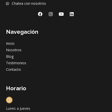
Chatea con nosotros
F
I
Y
L
a
n
o
i
c
s
u
n
e
t
t
k
Navegación
b
a
u
e
o
g
b
d
o
r
e
i
Inicio
k
a
n
m
Nosotros
Blog
Testimonios
Contacto
Horario
Lunes a Jueves