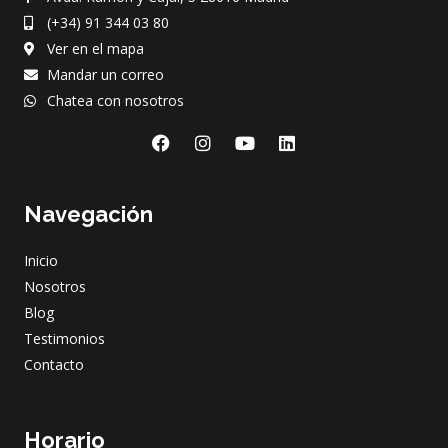
(+34) 91 344 03 80
Ver en el mapa
Mandar un correo
Chatea con nosotros
F
I
Y
L
a
n
o
i
c
s
u
n
e
t
t
k
Navegación
b
a
u
e
o
g
b
d
o
r
e
i
Inicio
k
a
n
m
Nosotros
Blog
Testimonios
Contacto
Horario