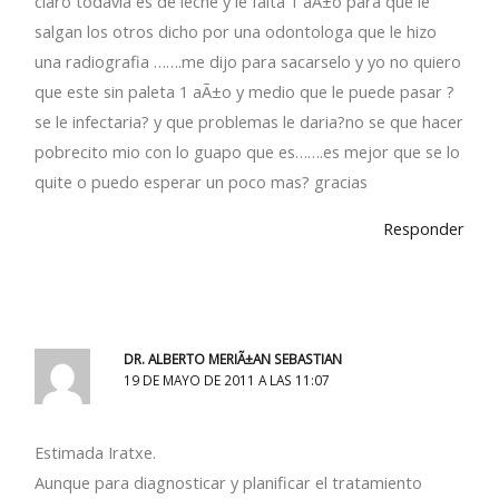
claro todavia es de leche y le falta 1 aÃ±o para que le
salgan los otros dicho por una odontologa que le hizo
una radiografia …….me dijo para sacarselo y yo no quiero
que este sin paleta 1 aÃ±o y medio que le puede pasar ?
se le infectaria? y que problemas le daria?no se que hacer
pobrecito mio con lo guapo que es…….es mejor que se lo
quite o puedo esperar un poco mas? gracias
Responder
DR. ALBERTO MERIÃ±AN SEBASTIAN
19 DE MAYO DE 2011 A LAS 11:07
Estimada Iratxe.
Aunque para diagnosticar y planificar el tratamiento