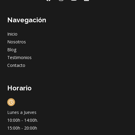
a
n
o
i
c
s
u
n
e
t
t
k
Navegación
b
a
u
e
o
g
b
d
o
r
e
i
Inicio
k
a
n
m
Nosotros
Blog
Testimonios
Contacto
Horario
Lunes a Jueves
10:00h - 14:00h.
15:00h - 20:00h