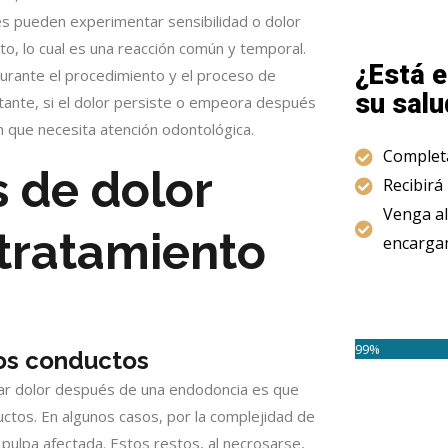
es pueden experimentar sensibilidad o dolor
o, lo cual es una reacción común y temporal.
¿Está e
durante el procedimiento y el proceso de
su salu
stante, si el dolor persiste o empeora después
n que necesita atención odontológica.
Completa
s de dolor
Recibirá
Venga al
tratamiento
encargam
99%
los conductos
ar dolor después de una endodoncia es que
ctos. En algunos casos, por la complejidad de
la pulpa afectada. Estos restos, al necrosarse,