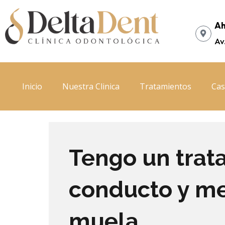
Ir
al
Ah
contenido
Av
Inicio
Nuestra Clinica
Tratamientos
Cas
Tengo un trat
conducto y me
muela…