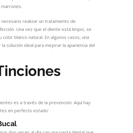
s marrones.
r necesario realizar un tratamiento de
fección. Una vez que el diente está limpio, se
color blanco natural. En algunos casos, una
la solución ideal para mejorar la apariencia del
Tinciones
ientes es a través de la prevención. Aquí hay
tes en perfecto estado:
Bucal
menos dos veces al día con una pasta dental que