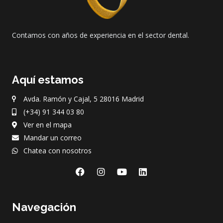
Contamos con años de experiencia en el sector dental.
Aquí estamos
Avda. Ramón y Cajal, 5 28016 Madrid
(+34) 91 344 03 80
Ver en el mapa
Mandar un correo
Chatea con nosotros
F
I
Y
L
a
n
o
i
c
s
u
n
e
t
t
k
Navegación
b
a
u
e
o
g
b
d