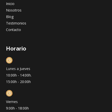
o
r
e
i
Inicio
k
a
n
m
Nosotros
Blog
Testimonios
Contacto
Horario
Lunes a Jueves
10:00h - 14:00h.
15:00h - 20:00h
Viernes
9:00h - 18:00h