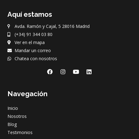
Aquí estamos
Avda. Ramón y Cajal, 5 28016 Madrid
(+34) 91 344 03 80
Ver en el mapa
Mandar un correo
Chatea con nosotros
F
I
Y
L
a
n
o
i
c
s
u
n
e
t
t
k
Navegación
b
a
u
e
o
g
b
d
o
r
e
i
Inicio
k
a
n
m
Nosotros
Blog
Testimonios