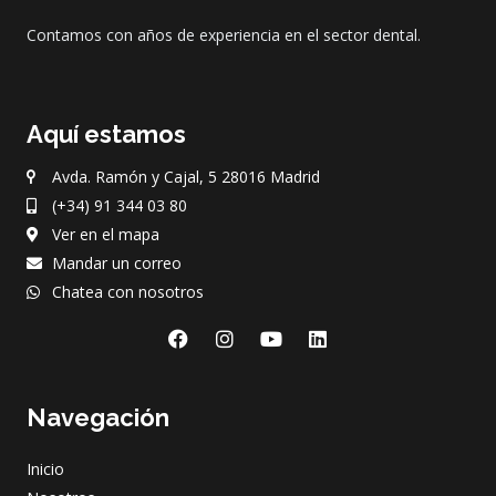
Contamos con años de experiencia en el sector dental.
Aquí estamos
Avda. Ramón y Cajal, 5 28016 Madrid
(+34) 91 344 03 80
Ver en el mapa
Mandar un correo
Chatea con nosotros
F
I
Y
L
a
n
o
i
c
s
u
n
e
t
t
k
Navegación
b
a
u
e
o
g
b
d
o
r
e
i
Inicio
k
a
n